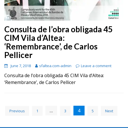
Consulta de l’obra obligada 45
CIM Vila d’Altea:
‘Remembrance’, de Carlos
Pellicer
June 7, 2018
sfaltea.com-admin
Leave a comment
Consulta de l’obra obligada 45 CIM Vila d’Altea:
‘Remembrance’, de Carlos Pellicer
Posts
…
4
Previous
1
3
5
Next
navigation