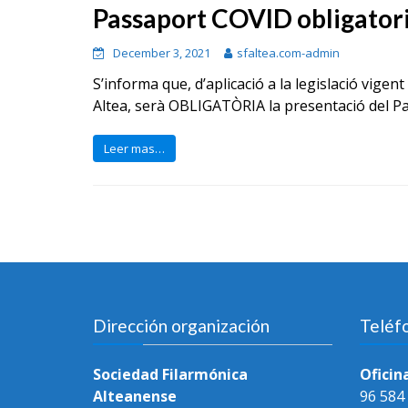
Passaport COVID obligator
December 3, 2021
sfaltea.com-admin
S’informa que, d’aplicació a la legislació vigen
Altea, serà OBLIGATÒRIA la presentació del Pa
Leer mas…
Dirección organización
Teléf
Sociedad Filarmónica
Oficin
Alteanense
96 584