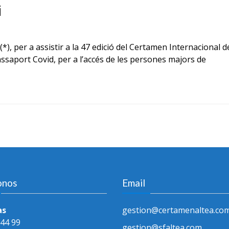
i
t (*), per a assistir a la 47 edició del Certamen Internacional
ssaport Covid, per a l’accés de les persones majors de
onos
Email
as
gestion@certamenaltea.co
 44 99
gestion@sfaltea.com