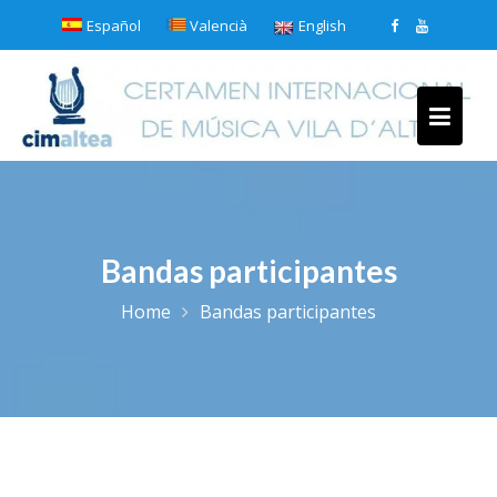
Skip
Español
Valencià
English
to
content
Bandas participantes
Home
Bandas participantes