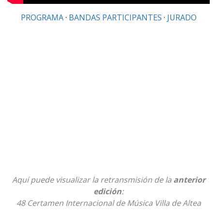
PROGRAMA
·
BANDAS PARTICIPANTES
·
JURADO
Aquí puede visualizar la retransmisión de la
anterior
edición
:
48 Certamen Internacional de Música Villa de Altea