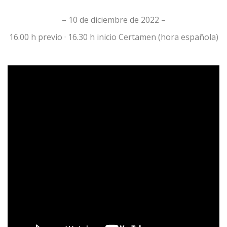
– 10 de diciembre de 2022 –
16.00 h
previo ·
16.30 h
inicio Certamen (hora española)