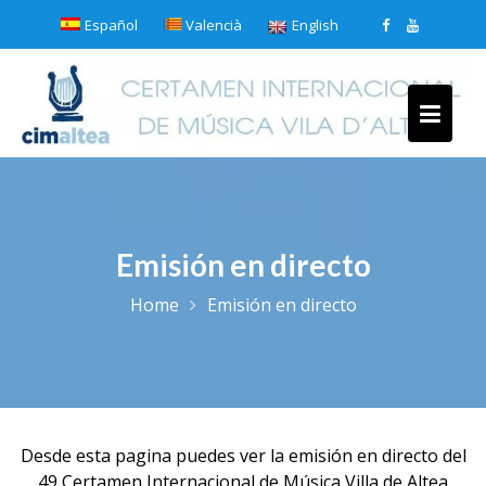
Skip
Español
Valencià
English
to
content
Emisión en directo
Home
Emisión en directo
Desde esta pagina puedes ver la emisión en directo del
49 Certamen Internacional de Música Villa de Altea