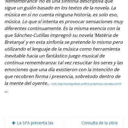
‘Remembrance’ no es una sinfonía descriptiva que
sigue un guión basado en los textos de la novela. La
música en si no cuenta ninguna historia, es solo eso,
música. Lo que sí intenta es provocar sensaciones muy
diferentes continuamente. Es la misma esencia con la
que Sánchez-Cutillas impregnó su novela ‘Matèria de
Bretanya’ y en esta sinfonía se pretende lo mismo pero
utilizando el lenguaje de la música como herramienta
inevitable hacia un fantástico juego musical de
continua remembranza: tal vez resucitar los seres y las
emociones que una día existieron con la intención de
que recobren forma i presencia, sobretodo dentro de
la mente del oyente..
+info: http://carlospellicer.es/first-symphony-cim-altea-2018-
es/
Navegación
La SFA presenta las
Consulta de la obra