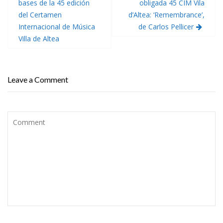
de
bases de la 45 edición
obligada 45 CIM Vila
entradas
del Certamen
d’Altea: ‘Remembrance’,
Internacional de Música
de Carlos Pellicer
Villa de Altea
Leave a Comment