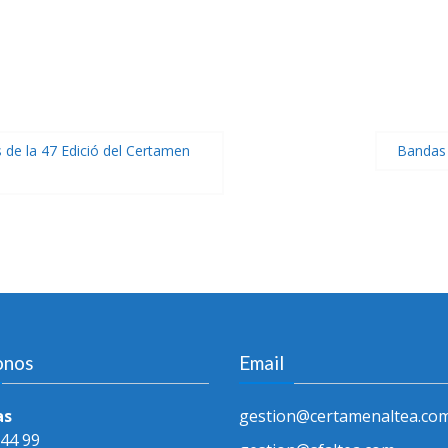
 de la 47 Edició del Certamen
Bandas 
onos
Email
as
gestion@certamenaltea.co
 44 99