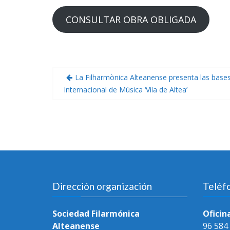
CONSULTAR OBRA OBLIGADA
Navegación
La Filharmònica Alteanense presenta las bases
de
Internacional de Música ‘Vila de Altea’
entradas
Dirección organización
Teléf
Sociedad Filarmónica
Oficin
Alteanense
96 584